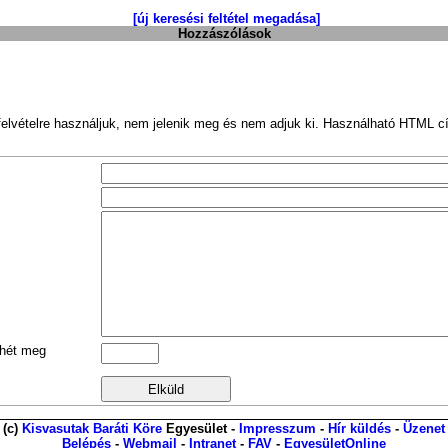
[új keresési feltétel megadása]
Hozzászólások
felvételre használjuk, nem jelenik meg és nem adjuk ki. Használható HTML c
hét meg
(c)
Kisvasutak Baráti Köre
Egyesület -
Impresszum
-
Hír küldés
-
Üzenet
Belépés
-
Webmail
-
Intranet
-
FAV
-
EgyesületOnline