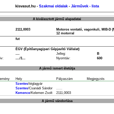
kisvasut.hu -
Szakmai oldalak
-
Járművek - lista
A kiválasztott jármű alapadatai
2111,0003
Motoros vontató, vagonkuli, MIB-D (
12 motorral
fut
ÉGV (Építőanyagipari Gépjavító Vállalat)
....
Jelleg:
B
év:
..../1...
Nyomtáv:
600
A jármű ismert életútja
emény
Hely
Pályaszám
Megjegyzés
Szentes
/téglagyár
Szentes
/Csanádi Sándor
......
Kemence
/Kelemen Zsolt
2111,0003
A jármű vándorlása