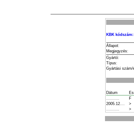
KBK kódszám:
Állapot:
Megjegyzés:
Gyártó:
Típus:
Gyártási szám/
Dátum
Es
...........
F
2005.12....
>
...........
>