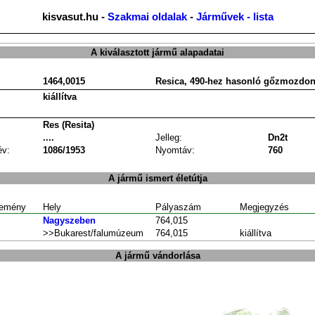
kisvasut.hu -
Szakmai oldalak
-
Járművek - lista
A kiválasztott jármű alapadatai
1464,0015
Resica, 490-hez hasonló gőzmozdo
kiállítva
Res (Resita)
....
Jelleg:
Dn2t
év:
1086/1953
Nyomtáv:
760
A jármű ismert életútja
emény
Hely
Pályaszám
Megjegyzés
Nagyszeben
764,015
>>Bukarest/falumúzeum
764,015
kiállítva
A jármű vándorlása