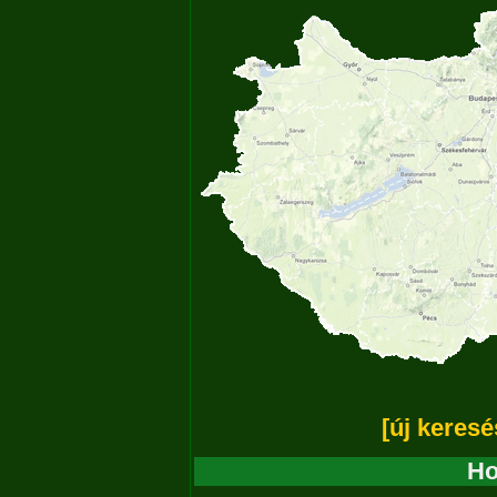
[új keresé
Ho