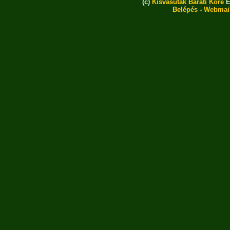
(c)
Kisvasutak Baráti Köre
E
Belépés
-
Webmai