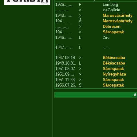
1926.......
F
Lemberg
...........
>
>>Galícia
1940.......
>
Marosvásárhely
194........
Á
Marosvásárhely
...........
>
Debrecen
194........
>
Sárospatak
1946.......
L
Zirc
1947.......
L
......
1947.08.14
>
Békéscsaba
1948.10.01.
L
Békéscsaba
1951.08.07.
>
Sárospatak
1951.09....
>
Nyíregyháza
1951.11.28.
>
Sárospatak
1956.07.26.
S
Sárospatak
A