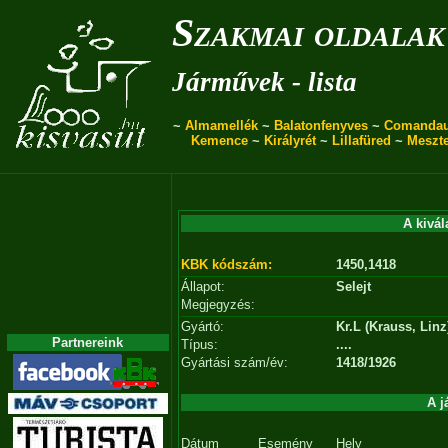
Szakmai oldalak
Járművek - lista
~
Almamellék
~
Balatonfenyves
~
Comanda
Kemence
~
Királyrét
~
Lillafüred
~
Meszt
A kivál
KBK kódszám:
1450,1418
Állapot:
Selejt
Megjegyzés:
Gyártó:
Kr.L (Krauss, Linz
Partnereink
Típus:
....
Gyártási szám/év:
1418/1926
A j
Dátum
Esemény
Hely