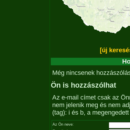
[új keresé
Ho
Még nincsenek hozzászólá
Ön is hozzászólhat
Az e-mail címet csak az Önn
nem jelenik meg és nem ad
(tag): i és b, a megengedet
Az Ön neve: