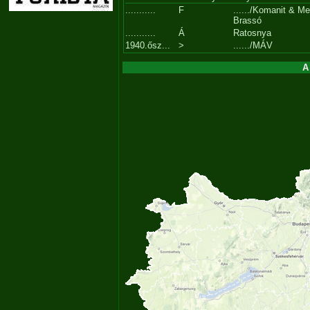
...........
F
....../Komanit & M
Brassó
...........
Á
Ratosnya
1940.ősz...
>
....../MÁV
A