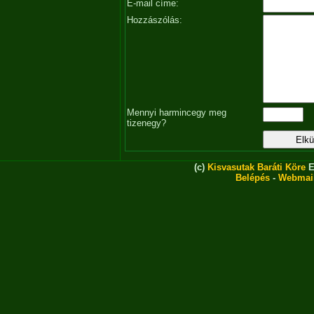
E-mail címe:
Hozzászólás:
Mennyi harmincegy meg
tizenegy?
(c)
Kisvasutak Baráti Köre
E
Belépés
-
Webmai