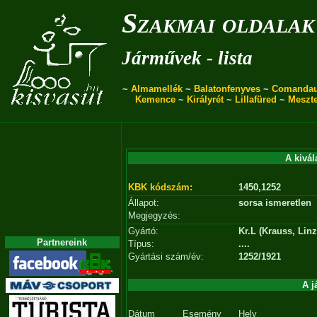
Szakmai oldalak
Járművek - lista
~
Almamellék
~
Balatonfenyves
~
Comanda
Kemence
~
Királyrét
~
Lillafüred
~
Meszt
A kivál
KBK kódszám:
1450,1252
Állapot:
sorsa ismeretlen
Megjegyzés:
Gyártó:
Kr.L (Krauss, Linz
Partnereink
Típus:
....
Gyártási szám/év:
1252/1921
A j
Dátum
Esemény
Hely