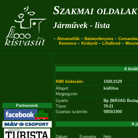
Szakmai oldalak
Járművek - lista
~
Almamellék
~
Balatonfenyves
~
Comanda
Kemence
~
Királyrét
~
Lillafüred
~
Meszt
A kivál
KBK kódszám:
1420,0129
Állapot:
kiállítva
Megjegyzés:
Gyártó:
Bp (MÁVAG Budap
Partnereink
Típus:
70-21
Gyártási szám/év:
5855/1950
A j
Dátum
Esemény
Hely