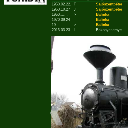
1950.02.22.
F
Sajószentpéter
1950.10.27
J
Sajószentpéter
1950.......
>
Balinka
1970.09.24
Balinka
19.........
>
Balinka
2013.03.23
L
Bakonycsernye