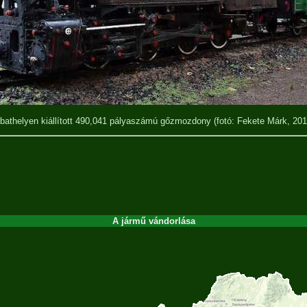
athelyen kiállított 490,041 pályaszámú gőzmozdony
(fotó: Fekete Márk, 201
A jármű vándorlása