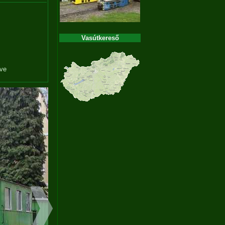
Vasútkereső
éve