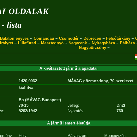
i oldalak
- lista
Balatonfenyves
~
Comandau
~
Csömödér
~
Debrecen
~
Felsőtárkány
~
irályrét
~
Lillafüred
~
Mesztegnyő
~
Nagycenk
~
Nyíregyháza
~
Pálháza
Nagybörzsöny
~
A kiválasztott jármű alapadatai
1420,0062
MÁVAG gőzmozdony, 70 szerkezet
kiállítva
Bp (MÁVAG Budapest)
70-15
Jelleg:
Dn2t
év:
5262/1942
Nyomtáv:
760
A jármű ismert életútja
emény
Hely
Pályaszám
Megjegyzés