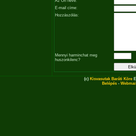
Az Ön neve:
E-mail címe:
Hozzászólás:
Mennyi harminchat meg
huszonkilenc?
(c)
Kisvasutak Baráti Köre
E
Belépés
-
Webmai