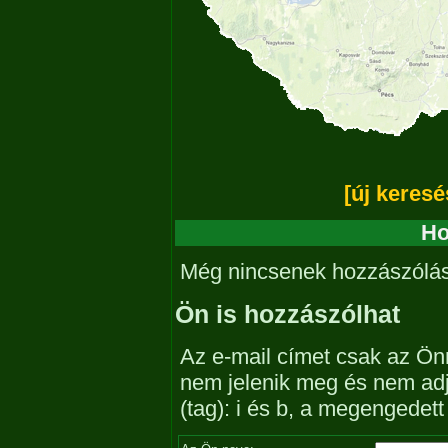
[új keresé
Ho
Még nincsenek hozzászólá
Ön is hozzászólhat
Az e-mail címet csak az Önn
nem jelenik meg és nem ad
(tag): i és b, a megengedet