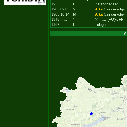
19.........
L
Zarándnádasd
1905.09.03.
>
Ajka
/Csingervölgy
1905.10.14.
M
Ajka
/Csingervölgy
1948.......
>
>>...... (RO)/CFF
1962.......
L
Telega
A