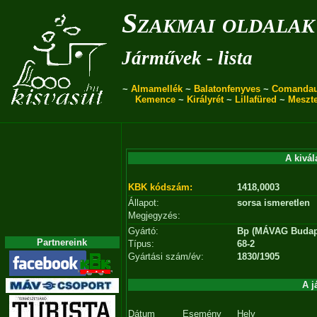
Szakmai oldalak
Járművek - lista
~
Almamellék
~
Balatonfenyves
~
Comanda
Kemence
~
Királyrét
~
Lillafüred
~
Meszt
A kivál
KBK kódszám:
1418,0003
Állapot:
sorsa ismeretlen
Megjegyzés:
Gyártó:
Bp (MÁVAG Budap
Partnereink
Típus:
68-2
Gyártási szám/év:
1830/1905
A j
Dátum
Esemény
Hely