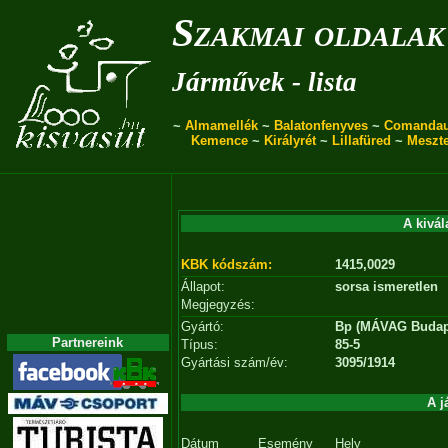
Szakmai oldalak
Járművek - lista
~
Almamellék
~
Balatonfenyves
~
Comanda
Kemence
~
Királyrét
~
Lillafüred
~
Meszt
A kivál
KBK kódszám:
1415,0029
Állapot:
sorsa ismeretlen
Megjegyzés:
Gyártó:
Bp (MÁVAG Budap
Partnereink
Típus:
85-5
Gyártási szám/év:
3095/1914
A j
Dátum
Esemény
Hely