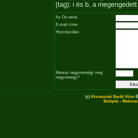
(tag): i és b, a megengedet
Az Ön neve:
E-mail címe:
Hozzászólás:
Mennyi negyvennégy meg
negyvenegy?
(c)
Kisvasutak Baráti Köre
E
Belépés
-
Webmai