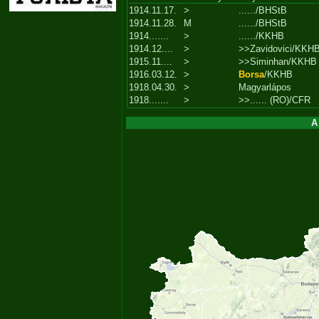
1914.11.17.
>
....../BHStB
1914.11.28.
M
....../BHStB
1914.......
>
....../KKHB
1914.12....
>
>>Zavidovici/KKH
1915.11....
>
>>Siminhan/KKHB
1916.03.12.
>
Borsa
/KKHB
1918.04.30.
>
Magyarlápos
1918.......
>
>>...... (RO)/CFR
A