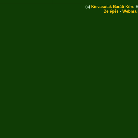
(c)
Kisvasutak Baráti Köre
E
Belépés
-
Webmai