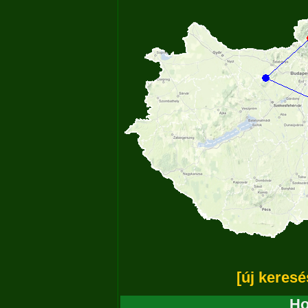
[új keresé
Ho