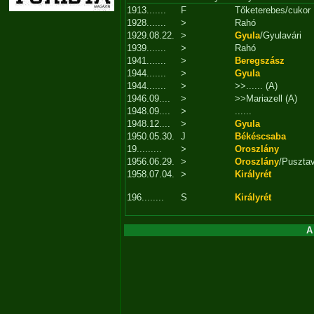
1913.......
F
Tőketerebes/cukor
1928.......
>
Rahó
1929.08.22.
>
Gyula
/Gyulavári
1939.......
>
Rahó
1941.......
>
Beregszász
1944.......
>
Gyula
1944.......
>
>>...... (A)
1946.09....
>
>>Mariazell (A)
1948.09....
>
......
1948.12....
>
Gyula
1950.05.30.
J
Békéscsaba
19.........
>
Oroszlány
1956.06.29.
>
Oroszlány
/Puszta
1958.07.04.
>
Királyrét
196........
S
Királyrét
A