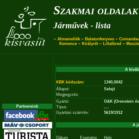
Szakmai oldalak
Járművek - lista
~
Almamellék
~
Balatonfenyves
~
Comanda
Kemence
~
Királyrét
~
Lillafüred
~
Meszt
A kivál
KBK kódszám:
1340,0042
Állapot:
Selejt
Megjegyzés:
Gyártó:
O&K (Orenstein és
Partnereink
Típus:
....
Gyártási szám/év:
5619/1912
A j
Dátum
Esemény
Hely