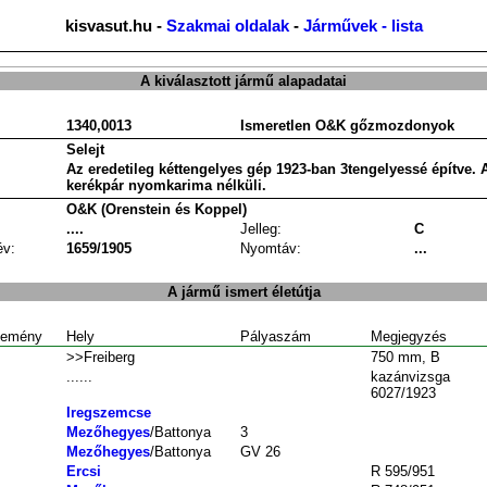
kisvasut.hu -
Szakmai oldalak
-
Járművek - lista
A kiválasztott jármű alapadatai
1340,0013
Ismeretlen O&K gőzmozdonyok
Selejt
Az eredetileg kéttengelyes gép 1923-ban 3tengelyessé építve.
kerékpár nyomkarima nélküli.
O&K (Orenstein és Koppel)
....
Jelleg:
C
év:
1659/1905
Nyomtáv:
...
A jármű ismert életútja
emény
Hely
Pályaszám
Megjegyzés
>>Freiberg
750 mm, B
......
kazánvizsga
6027/1923
Iregszemcse
Mezőhegyes
/Battonya
3
Mezőhegyes
/Battonya
GV 26
Ercsi
R 595/951