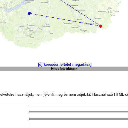
[új keresési feltétel megadása]
Hozzászólások
felvételre használjuk, nem jelenik meg és nem adjuk ki. Használható HTML c