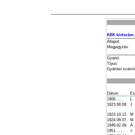
KBK kódszám:
Állapot:
Megjegyzés:
Gyártó:
Típus:
Gyártási szám/
Dátum
Es
1906.......
L
1923.08.08.
J
1923.10.12.
M
1924.08.07.
M
1949.02.09.
Á
1951.......
>