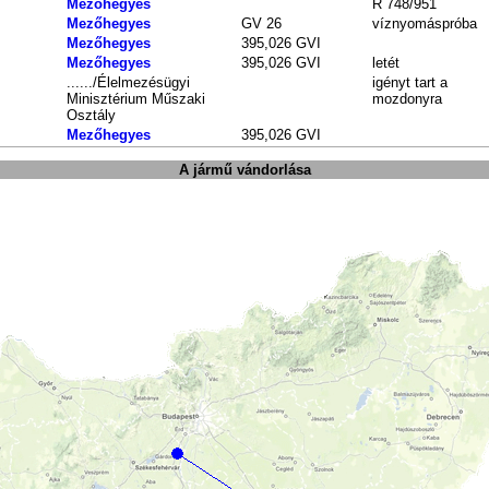
Mezőhegyes
R 748/951
Mezőhegyes
GV 26
víznyomáspróba
Mezőhegyes
395,026 GVI
Mezőhegyes
395,026 GVI
letét
....../Élelmezésügyi
igényt tart a
Minisztérium Műszaki
mozdonyra
Osztály
Mezőhegyes
395,026 GVI
A jármű vándorlása