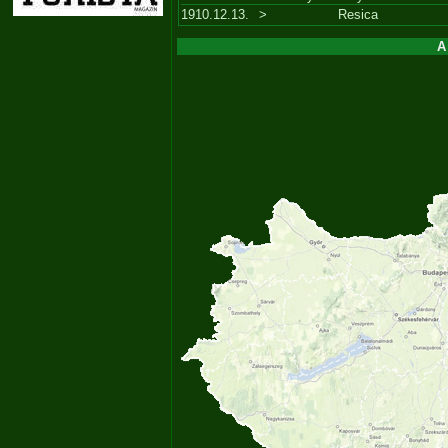
1910.12.13.
>
Resica
A