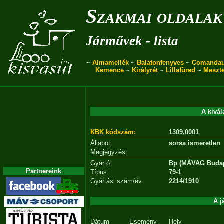
Szakmai oldalak
Járművek - lista
~
Almamellék
~
Balatonfenyves
~
Comanda
Kemence
~
Királyrét
~
Lillafüred
~
Meszt
A kivál
KBK kódszám:
1309,0001
Állapot:
sorsa ismeretlen
Megjegyzés:
Gyártó:
Bp (MÁVAG Budap
Partnereink
Típus:
79-1
Gyártási szám/év:
2214/1910
A j
Dátum
Esemény
Hely