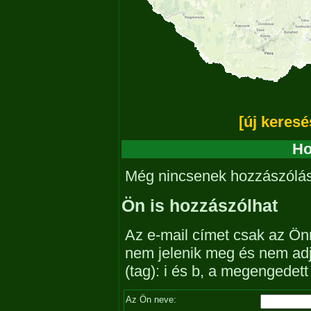
[új keresé
Ho
Még nincsenek hozzászólá
Ön is hozzászólhat
Az e-mail címet csak az Önn
nem jelenik meg és nem ad
(tag): i és b, a megengedet
Az Ön neve: