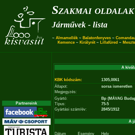
Szakmai oldalak
Járművek - lista
~
Almamellék
~
Balatonfenyves
~
Comanda
Kemence
~
Királyrét
~
Lillafüred
~
Meszt
A kivál
KBK kódszám:
1305,0061
Állapot:
sorsa ismeretlen
Megjegyzés:
Gyártó:
Bp (MÁVAG Budap
Partnereink
Típus:
75-5
Gyártási szám/év:
2845/1912
A j
Dátum
Esemény
Hely