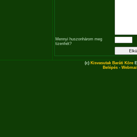
Mennyi huszonhárom meg
tizenhét?
(c)
Kisvasutak Baráti Köre
E
Belépés
-
Webmai