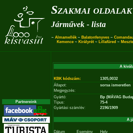
Szakmai oldalak
Járművek - lista
~
Almamellék
~
Balatonfenyves
~
Comanda
Kemence
~
Királyrét
~
Lillafüred
~
Meszt
A kivál
KBK kódszám:
1305,0032
Állapot:
sorsa ismeretlen
Megjegyzés:
Gyártó:
Bp (MÁVAG Budap
Partnereink
Típus:
75-4
Gyártási szám/év:
2196/1909
A j
Dátum
Esemény
Hely