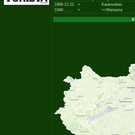
1909.12.22.
>
Karánsebes
1948.......
>
>>Manastur
A