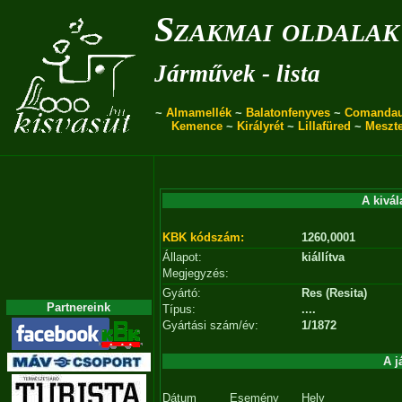
Szakmai oldalak
Járművek - lista
~
Almamellék
~
Balatonfenyves
~
Comanda
Kemence
~
Királyrét
~
Lillafüred
~
Meszt
A kivál
KBK kódszám:
1260,0001
Állapot:
kiállítva
Megjegyzés:
Gyártó:
Res (Resita)
Partnereink
Típus:
....
Gyártási szám/év:
1/1872
A j
Dátum
Esemény
Hely