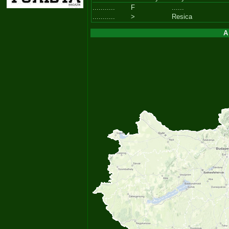
...........
F
......
...........
>
Resica
A