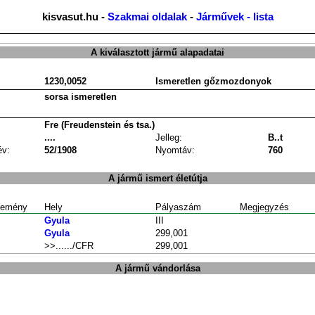
kisvasut.hu -
Szakmai oldalak
-
Járművek - lista
A kiválasztott jármű alapadatai
1230,0052
Ismeretlen gőzmozdonyok
sorsa ismeretlen
Fre (Freudenstein és tsa.)
....
Jelleg:
B..t
év:
52/1908
Nyomtáv:
760
A jármű ismert életútja
emény
Hely
Pályaszám
Megjegyzés
Gyula
III
Gyula
299,001
>>....../CFR
299,001
A jármű vándorlása