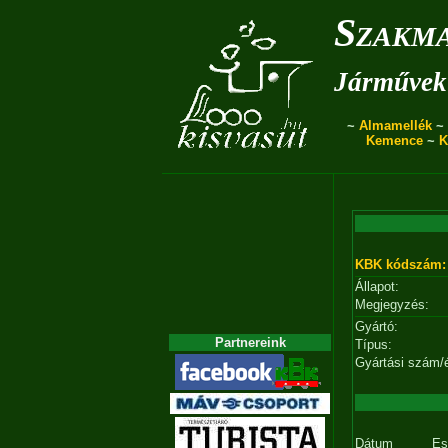
Szakma
Járművek 
~
Almamellék
~
Kemence
~
K
KBK kódszám:
Állapot:
Megjegyzés:
Gyártó:
Partnereink
Típus:
Gyártási szám/
Dátum
Es