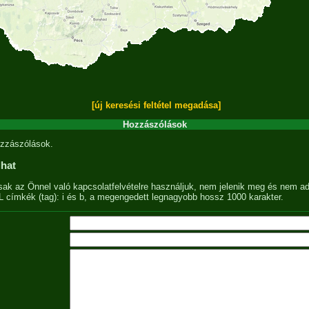
[új keresési feltétel megadása]
Hozzászólások
zzászólások.
lhat
sak az Önnel való kapcsolatfelvételre használjuk, nem jelenik meg és nem ad
címkék (tag): i és b, a megengedett legnagyobb hossz 1000 karakter.