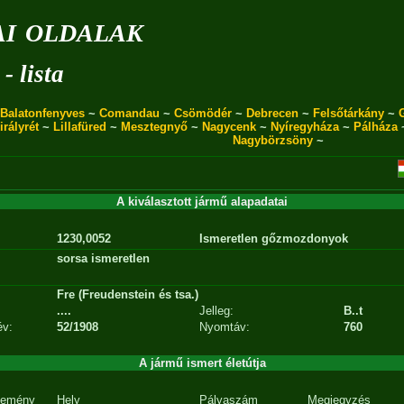
i oldalak
- lista
Balatonfenyves
~
Comandau
~
Csömödér
~
Debrecen
~
Felsőtárkány
~
irályrét
~
Lillafüred
~
Mesztegnyő
~
Nagycenk
~
Nyíregyháza
~
Pálháza
Nagybörzsöny
~
A kiválasztott jármű alapadatai
1230,0052
Ismeretlen gőzmozdonyok
sorsa ismeretlen
Fre (Freudenstein és tsa.)
....
Jelleg:
B..t
év:
52/1908
Nyomtáv:
760
A jármű ismert életútja
emény
Hely
Pályaszám
Megjegyzés