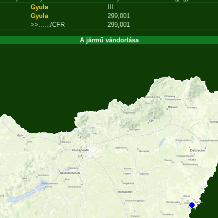
Gyula
III
Gyula
299,001
>>....../CFR
299,001
A jármű vándorlása