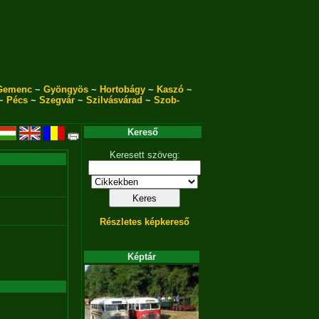
Gemenc
~
Gyöngyös
~
Hortobágy
~
Kaszó
~
~
Pécs
~
Szegvár
~
Szilvásvárad
~
Szob-
Kereső
Keresett szöveg:
Részletes képkereső
Képtár