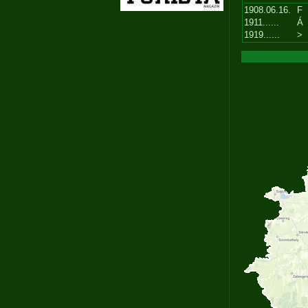
1908.06.16.
F
1911......
Á
1919......
>