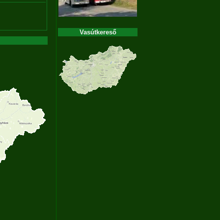
Vasútkereső