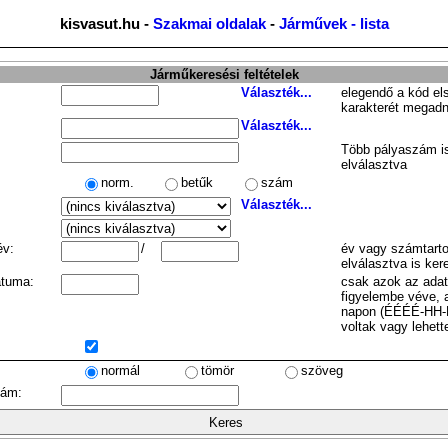
kisvasut.hu -
Szakmai oldalak
-
Járművek - lista
Járműkeresési feltételek
Választék...
elegendő a kód el
karakterét megadn
Választék...
Több pályaszám is
elválasztva
norm.
betűk
szám
Választék...
év:
/
év vagy számtarto
elválasztva is ker
átuma:
csak azok az ada
figyelembe véve, 
napon (ÉÉÉÉ-HH-
voltak vagy lehett
normál
tömör
szöveg
zám: