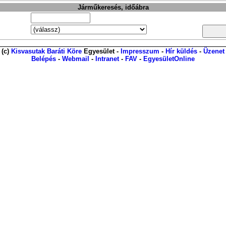
Járműkeresés, időábra
(c)
Kisvasutak Baráti Köre
Egyesület -
Impresszum
-
Hír küldés
-
Üzenet
Belépés
-
Webmail
-
Intranet
-
FAV
-
EgyesületOnline