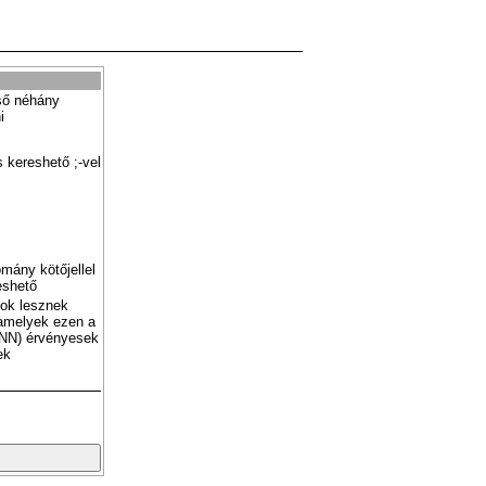
ső néhány
i
 kereshető ;-vel
mány kötőjellel
eshető
tok lesznek
amelyek ezen a
NN) érvényesek
ek