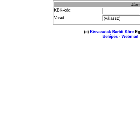
Járm
KBK-kód:
Vasút:
(c)
Kisvasutak Baráti Köre
Eg
Belépés
-
Webmail