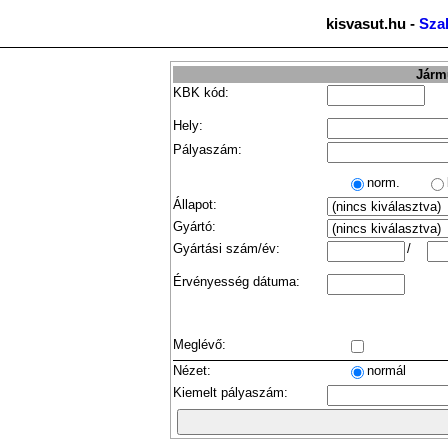
kisvasut.hu -
Sza
Jármű
KBK kód:
Hely:
Pályaszám:
norm.
Állapot:
Gyártó:
Gyártási szám/év:
/
Érvényesség dátuma:
Meglévő:
Nézet:
normál
Kiemelt pályaszám: