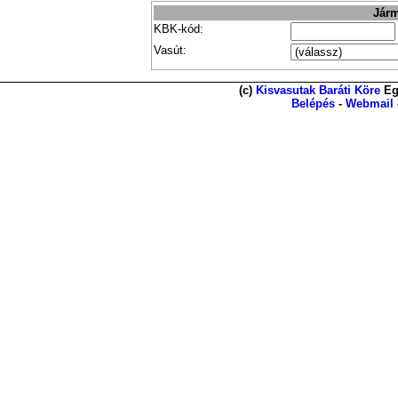
Járm
KBK-kód:
Vasút:
(c)
Kisvasutak Baráti Köre
Eg
Belépés
-
Webmail