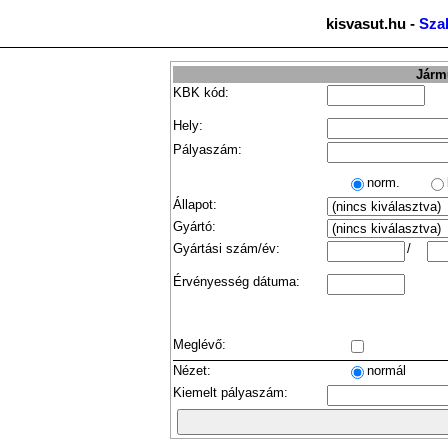
kisvasut.hu -
Sza
Jármű
KBK kód:
Hely:
Pályaszám:
norm.
Állapot:
Gyártó:
Gyártási szám/év:
/
Érvényesség dátuma:
Meglévő:
Nézet:
normál
Kiemelt pályaszám: