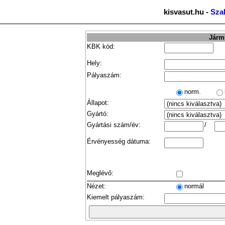
kisvasut.hu -
Sza
Jármű
KBK kód:
Hely:
Pályaszám:
norm.
Állapot:
Gyártó:
Gyártási szám/év:
/
Érvényesség dátuma:
Meglévő:
Nézet:
normál
Kiemelt pályaszám: