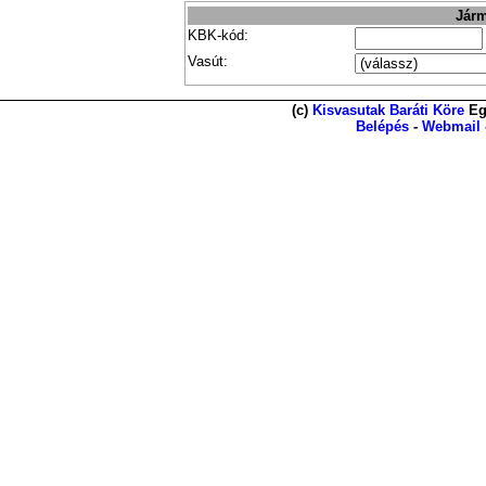
Járm
KBK-kód:
Vasút:
(c)
Kisvasutak Baráti Köre
Eg
Belépés
-
Webmail