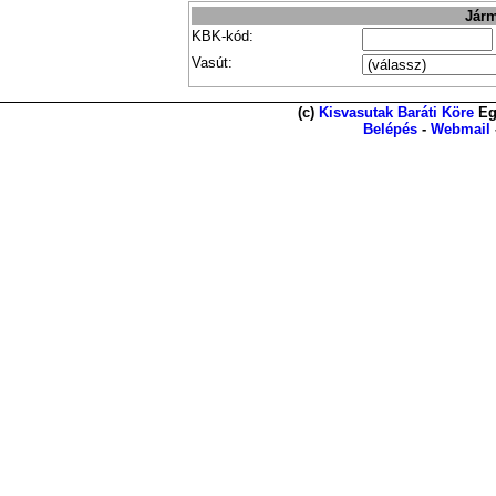
Járm
KBK-kód:
Vasút:
(c)
Kisvasutak Baráti Köre
Eg
Belépés
-
Webmail