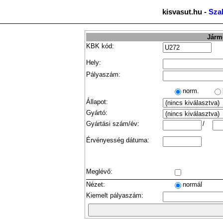
kisvasut.hu -
Sza
Jármű
KBK kód:
Hely:
Pályaszám:
norm.
Állapot:
Gyártó:
Gyártási szám/év:
/
Érvényesség dátuma:
Meglévő:
Nézet:
normál
Kiemelt pályaszám: