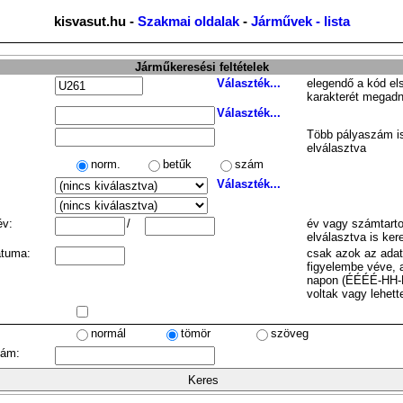
kisvasut.hu -
Szakmai oldalak
-
Járművek - lista
Járműkeresési feltételek
Választék...
elegendő a kód el
karakterét megadn
Választék...
Több pályaszám is
elválasztva
norm.
betűk
szám
Választék...
év:
/
év vagy számtarto
elválasztva is ker
átuma:
csak azok az ada
figyelembe véve, 
napon (ÉÉÉÉ-HH-
voltak vagy lehett
normál
tömör
szöveg
zám: