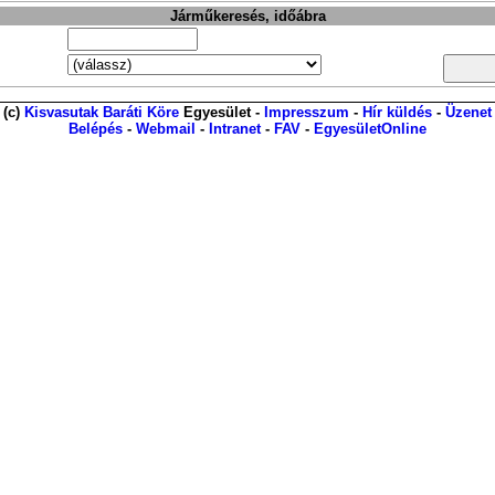
Járműkeresés, időábra
(c)
Kisvasutak Baráti Köre
Egyesület -
Impresszum
-
Hír küldés
-
Üzenet
Belépés
-
Webmail
-
Intranet
-
FAV
-
EgyesületOnline