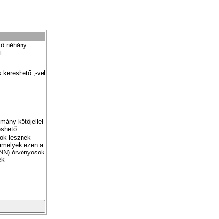
ső néhány
i
 kereshető ;-vel
mány kötőjellel
eshető
tok lesznek
amelyek ezen a
NN) érvényesek
ek