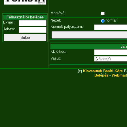
Meglévő:
Felhasználói belépés
Nézet:
normál
E-mail:
Kiemelt pályaszám:
Jelszó:
Jár
KBK-kód:
Vasút:
(c)
Kisvasutak Baráti Köre
Eg
Belépés
-
Webmail