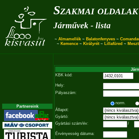
Szakmai oldalak
Járművek - lista
~
Almamellék
~
Balatonfenyves
~
Comanda
~
Kemence
~
Királyrét
~
Lillafüred
~
Meszt
Járm
KBK kód:
Hely:
Pályaszám:
norm.
Partnereink
Állapot:
Gyártó:
Gyártási szám/év:
/
Érvényesség dátuma: