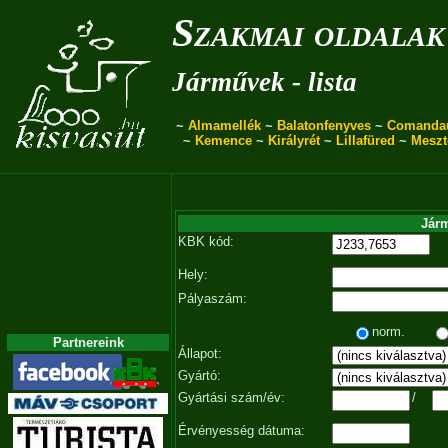
Szakmai oldalak
Járművek - lista
~
Almamellék
~
Balatonfenyves
~
Comanda
~
Kemence
~
Királyrét
~
Lillafüred
~
Meszt
Járm
KBK kód:
Hely:
Pályaszám:
norm.
Partnereink
Állapot:
Gyártó:
Gyártási szám/év:
/
Érvényesség dátuma: