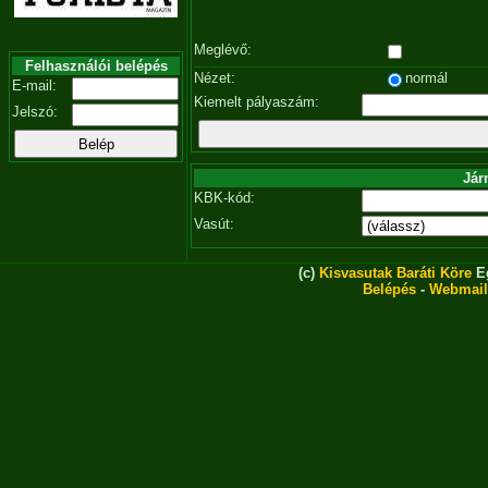
Meglévő:
Felhasználói belépés
Nézet:
normál
E-mail:
Kiemelt pályaszám:
Jelszó:
Jár
KBK-kód:
Vasút:
(c)
Kisvasutak Baráti Köre
Eg
Belépés
-
Webmail