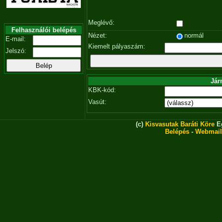
Meglévő:
Felhasználói belépés
Nézet:
normál
E-mail:
Kiemelt pályaszám:
Jelszó:
Jár
KBK-kód:
Vasút:
(c)
Kisvasutak Baráti Köre
Eg
Belépés
-
Webmail