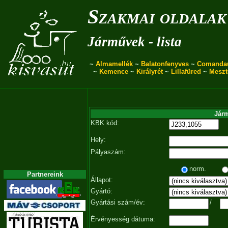
Szakmai oldalak
Járművek - lista
~
Almamellék
~
Balatonfenyves
~
Comanda
~
Kemence
~
Királyrét
~
Lillafüred
~
Meszt
Járm
KBK kód:
Hely:
Pályaszám:
norm.
Partnereink
Állapot:
Gyártó:
Gyártási szám/év:
/
Érvényesség dátuma: