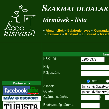
Szakmai oldalak
Járművek - lista
~
Almamellék
~
Balatonfenyves
~
Comanda
~
Kemence
~
Királyrét
~
Lillafüred
~
Meszt
Járm
KBK kód:
Hely:
Pályaszám:
norm.
Partnereink
Állapot:
Gyártó:
Gyártási szám/év:
/
Érvényesség dátuma: