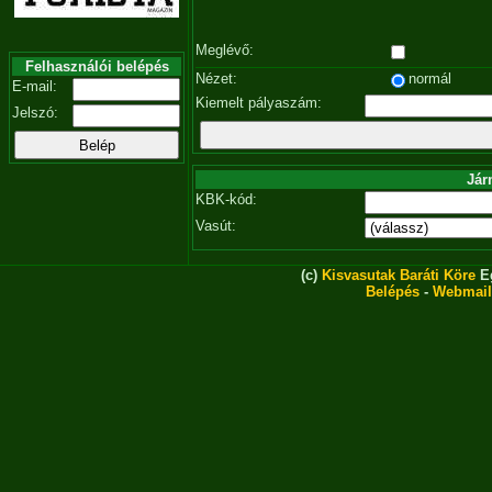
Meglévő:
Felhasználói belépés
Nézet:
normál
E-mail:
Kiemelt pályaszám:
Jelszó:
Jár
KBK-kód:
Vasút:
(c)
Kisvasutak Baráti Köre
Eg
Belépés
-
Webmail