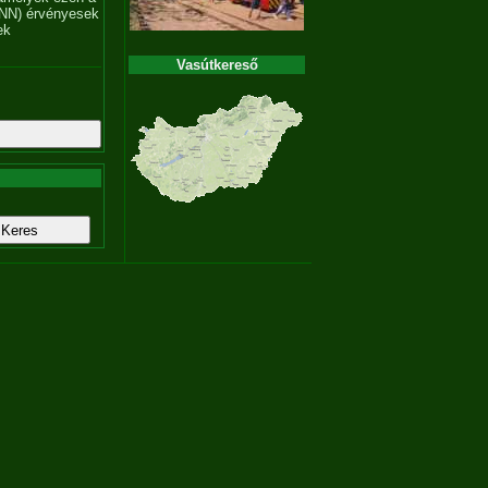
NN) érvényesek
ek
Vasútkereső