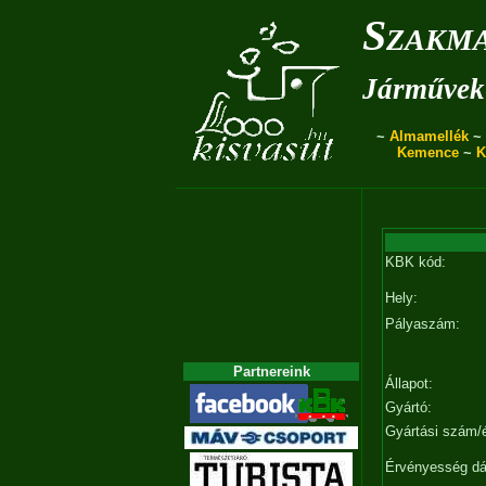
Szakma
Járművek 
~
Almamellék
~
Kemence
~
K
KBK kód:
Hely:
Pályaszám:
Partnereink
Állapot:
Gyártó:
Gyártási szám/
Érvényesség d