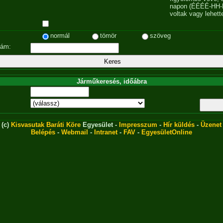
napon (ÉÉÉÉ-HH-
voltak vagy lehett
normál
tömör
szöveg
zám:
Járműkeresés, időábra
(c)
Kisvasutak Baráti Köre
Egyesület -
Impresszum
-
Hír küldés
-
Üzenet
Belépés
-
Webmail
-
Intranet
-
FAV
-
EgyesületOnline