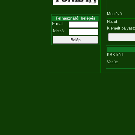
Meglévő:
Felhasználói belépés
Nézet:
E-mail:
Kiemelt pályas
Jelszó:
KBK-kód:
Vasút: