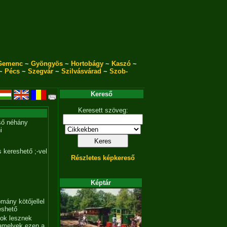
Gemenc
~
Gyöngyös
~
Hortobágy
~
Kaszó
~
~
Pécs
~
Szegvár
~
Szilvásvárad
~
Szob-
Kereső
Keresett szöveg:
ső néhány
i
 kereshető ;-vel
Részletes képkereső
Képtár
mány kötőjellel
eshető
tok lesznek
amelyek ezen a