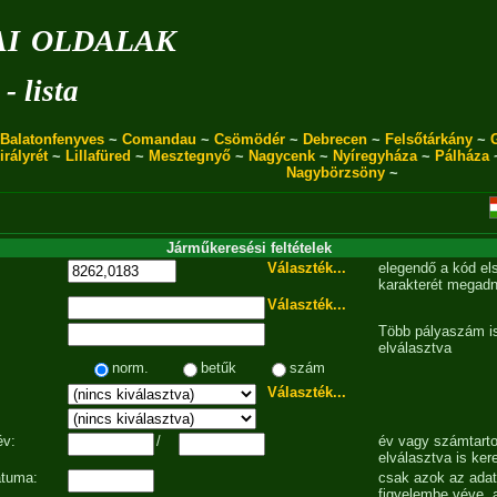
i oldalak
- lista
Balatonfenyves
~
Comandau
~
Csömödér
~
Debrecen
~
Felsőtárkány
~
irályrét
~
Lillafüred
~
Mesztegnyő
~
Nagycenk
~
Nyíregyháza
~
Pálháza
Nagybörzsöny
~
Járműkeresési feltételek
Választék...
elegendő a kód el
karakterét megadn
Választék...
Több pályaszám is
elválasztva
norm.
betűk
szám
Választék...
év:
/
év vagy számtarto
elválasztva is ker
átuma:
csak azok az ada
figyelembe véve, 