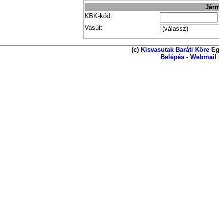
Járm
KBK-kód:
Vasút:
(c)
Kisvasutak Baráti Köre
Eg
Belépés
-
Webmail