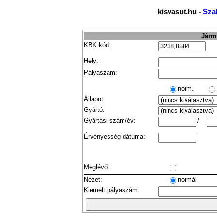
kisvasut.hu -
Sza
Jármű
KBK kód:
Hely:
Pályaszám:
norm.
Állapot:
Gyártó:
Gyártási szám/év:
/
Érvényesség dátuma:
Meglévő:
Nézet:
normál
Kiemelt pályaszám: