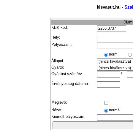
kisvasut.hu -
Sza
Jármű
KBK kód:
Hely:
Pályaszám:
norm.
Állapot:
Gyártó:
Gyártási szám/év:
/
Érvényesség dátuma:
Meglévő:
Nézet:
normál
Kiemelt pályaszám: