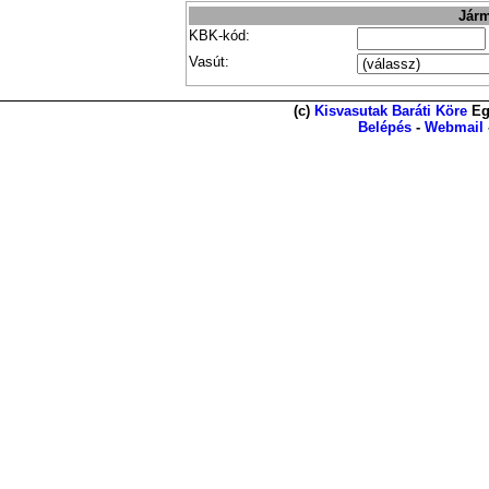
Járm
KBK-kód:
Vasút:
(c)
Kisvasutak Baráti Köre
Eg
Belépés
-
Webmail