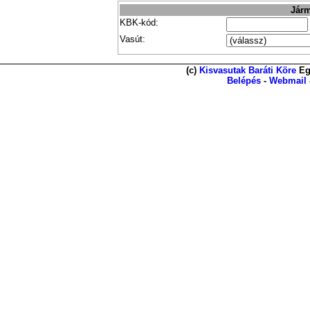
Járm
KBK-kód:
Vasút:
(c)
Kisvasutak Baráti Köre
Eg
Belépés
-
Webmail