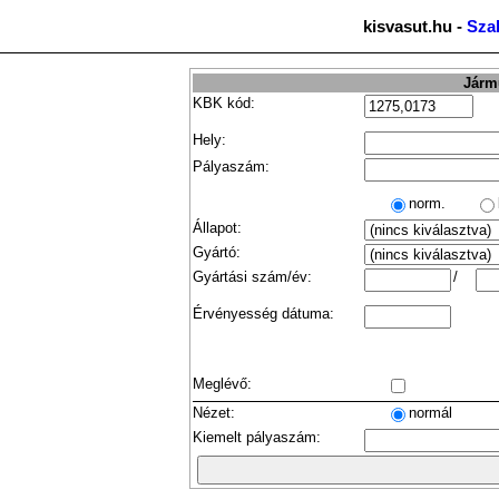
kisvasut.hu -
Sza
Jármű
KBK kód:
Hely:
Pályaszám:
norm.
Állapot:
Gyártó:
Gyártási szám/év:
/
Érvényesség dátuma:
Meglévő:
Nézet:
normál
Kiemelt pályaszám: