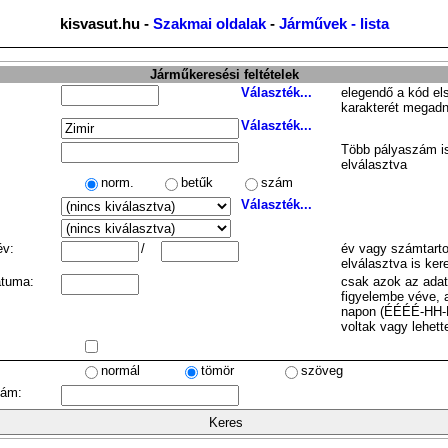
kisvasut.hu -
Szakmai oldalak
-
Járművek - lista
Járműkeresési feltételek
Választék...
elegendő a kód el
karakterét megadn
Választék...
Több pályaszám is
elválasztva
norm.
betűk
szám
Választék...
év:
/
év vagy számtarto
elválasztva is ker
átuma:
csak azok az ada
figyelembe véve, 
napon (ÉÉÉÉ-HH-
voltak vagy lehett
normál
tömör
szöveg
zám: