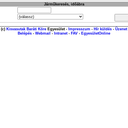
Járműkeresés, időábra
(c)
Kisvasutak Baráti Köre
Egyesület -
Impresszum
-
Hír küldés
-
Üzenet
Belépés
-
Webmail
-
Intranet
-
FAV
-
EgyesületOnline