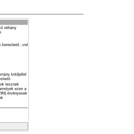
ső néhány
i
 kereshető ;-vel
mány kötőjellel
eshető
tok lesznek
amelyek ezen a
NN) érvényesek
ek