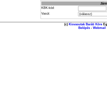
Járm
KBK-kód:
Vasút:
(c)
Kisvasutak Baráti Köre
Eg
Belépés
-
Webmail