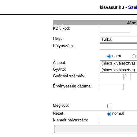
kisvasut.hu -
Sza
Jármű
KBK kód:
Hely:
Pályaszám:
norm.
Állapot:
Gyártó:
Gyártási szám/év:
/
Érvényesség dátuma:
Meglévő:
Nézet:
normál
Kiemelt pályaszám: