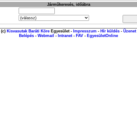
Járműkeresés, időábra
(c)
Kisvasutak Baráti Köre
Egyesület -
Impresszum
-
Hír küldés
-
Üzenet
Belépés
-
Webmail
-
Intranet
-
FAV
-
EgyesületOnline