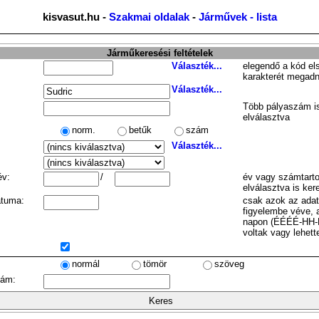
kisvasut.hu -
Szakmai oldalak
-
Járművek - lista
Járműkeresési feltételek
Választék...
elegendő a kód el
karakterét megadn
Választék...
Több pályaszám is
elválasztva
norm.
betűk
szám
Választék...
év:
/
év vagy számtarto
elválasztva is ker
átuma:
csak azok az ada
figyelembe véve, 
napon (ÉÉÉÉ-HH-
voltak vagy lehett
normál
tömör
szöveg
zám: