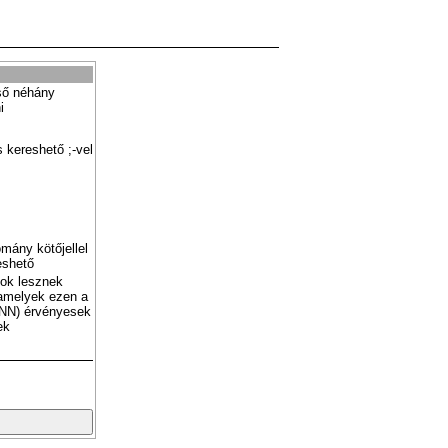
ső néhány
i
 kereshető ;-vel
mány kötőjellel
eshető
tok lesznek
amelyek ezen a
NN) érvényesek
ek