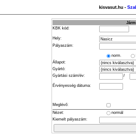
kisvasut.hu -
Sza
Jármű
KBK kód:
Hely:
Pályaszám:
norm.
Állapot:
Gyártó:
Gyártási szám/év:
/
Érvényesség dátuma:
Meglévő:
Nézet:
normál
Kiemelt pályaszám: