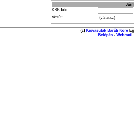
Járm
KBK-kód:
Vasút:
(c)
Kisvasutak Baráti Köre
Eg
Belépés
-
Webmail