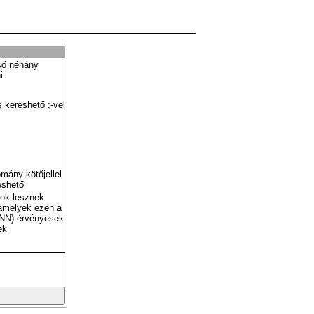
ső néhány
i
 kereshető ;-vel
mány kötőjellel
eshető
tok lesznek
amelyek ezen a
NN) érvényesek
ek