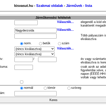
kisvasut.hu -
Szakmai oldalak
-
Járművek - lista
Járműkeresési feltételek
Választék...
elegendő a kód el
karakterét megadn
Választék...
Több pályaszám is
elválasztva
norm.
betűk
szám
Választék...
év:
/
év vagy számtarto
elválasztva is ker
átuma:
csak azok az ada
figyelembe véve, 
napon (ÉÉÉÉ-HH-
voltak vagy lehett
normál
tömör
szöveg
zám: