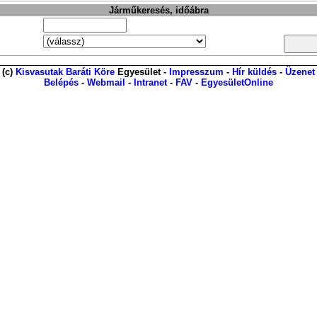
Járműkeresés, időábra
(c)
Kisvasutak Baráti Köre
Egyesület -
Impresszum
-
Hír küldés
-
Üzenet
Belépés
-
Webmail
-
Intranet
-
FAV
-
EgyesületOnline