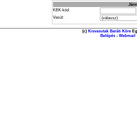
Járm
KBK-kód:
Vasút:
(c)
Kisvasutak Baráti Köre
Eg
Belépés
-
Webmail