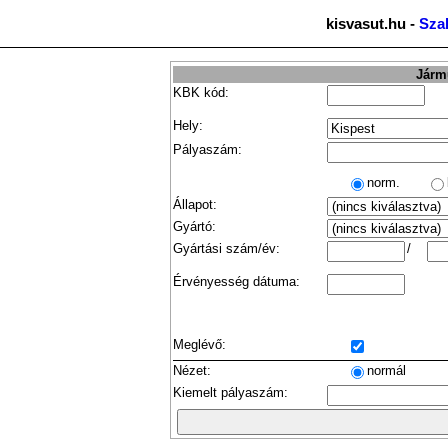
kisvasut.hu -
Sza
Jármű
KBK kód:
Hely:
Pályaszám:
norm.
Állapot:
Gyártó:
Gyártási szám/év:
/
Érvényesség dátuma:
Meglévő:
Nézet:
normál
Kiemelt pályaszám: