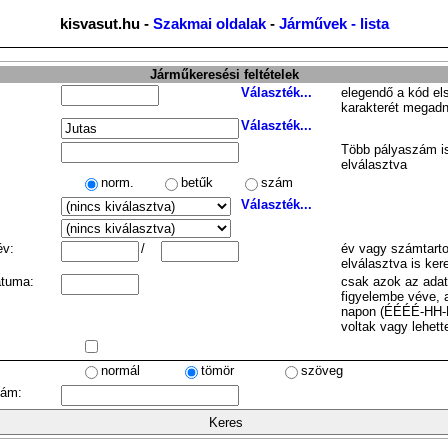
kisvasut.hu -
Szakmai oldalak
-
Járművek - lista
Járműkeresési feltételek
Választék...
elegendő a kód el
karakterét megadn
Választék...
Több pályaszám is
elválasztva
norm.
betűk
szám
Választék...
év:
/
év vagy számtarto
elválasztva is ker
átuma:
csak azok az ada
figyelembe véve, 
napon (ÉÉÉÉ-HH-
voltak vagy lehett
normál
tömör
szöveg
zám: