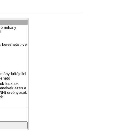
ső néhány
i
 kereshető ;-vel
mány kötőjellel
eshető
tok lesznek
amelyek ezen a
NN) érvényesek
ek