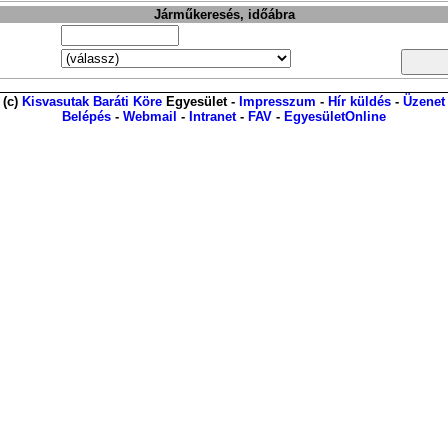
Járműkeresés, időábra
(c)
Kisvasutak Baráti Köre
Egyesület -
Impresszum
-
Hír küldés
-
Üzenet
Belépés
-
Webmail
-
Intranet
-
FAV
-
EgyesületOnline