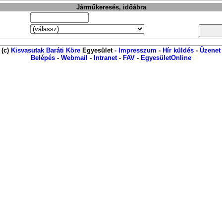
Járműkeresés, időábra
(c)
Kisvasutak Baráti Köre
Egyesület -
Impresszum
-
Hír küldés
-
Üzenet
Belépés
-
Webmail
-
Intranet
-
FAV
-
EgyesületOnline