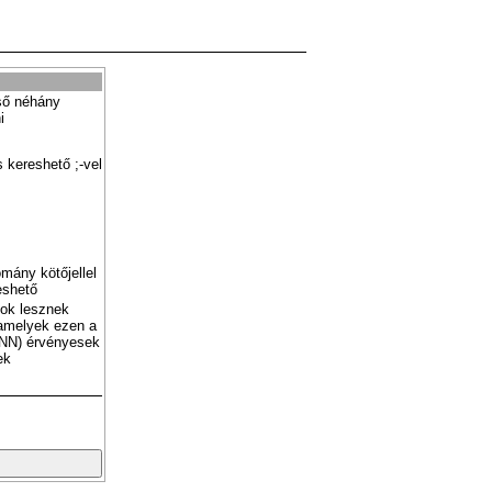
ső néhány
i
 kereshető ;-vel
mány kötőjellel
eshető
tok lesznek
amelyek ezen a
NN) érvényesek
ek