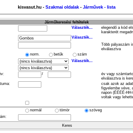
kisvasut.hu -
Szakmai oldalak
-
Járművek - lista
Járműkeresési feltételek
Választék...
elegendő a kód el
karakterét megadn
Választék...
Több pályaszám is
elválasztva
norm.
betűk
szám
Választék...
év:
/
év vagy számtarto
elválasztva is ker
átuma:
csak azok az ada
figyelembe véve, 
napon (ÉÉÉÉ-HH-
voltak vagy lehett
normál
tömör
szöveg
zám: