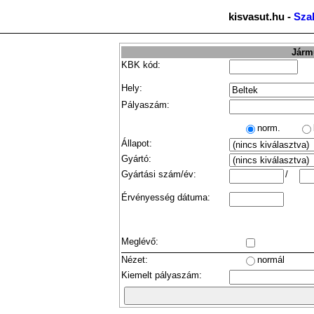
kisvasut.hu -
Sza
Jármű
KBK kód:
Hely:
Pályaszám:
norm.
Állapot:
Gyártó:
Gyártási szám/év:
/
Érvényesség dátuma:
Meglévő:
Nézet:
normál
Kiemelt pályaszám: