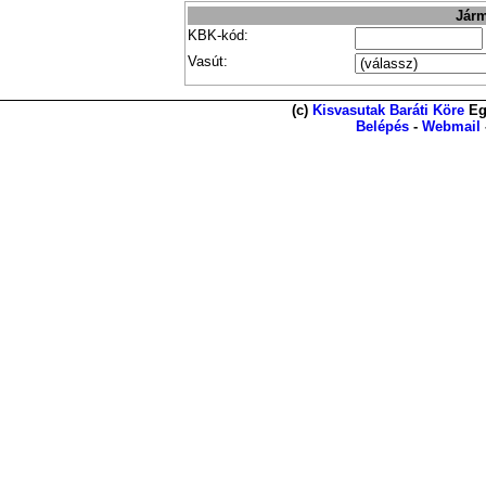
Járm
KBK-kód:
Vasút:
(c)
Kisvasutak Baráti Köre
Eg
Belépés
-
Webmail