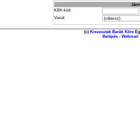
Járm
KBK-kód:
Vasút:
(c)
Kisvasutak Baráti Köre
Eg
Belépés
-
Webmail