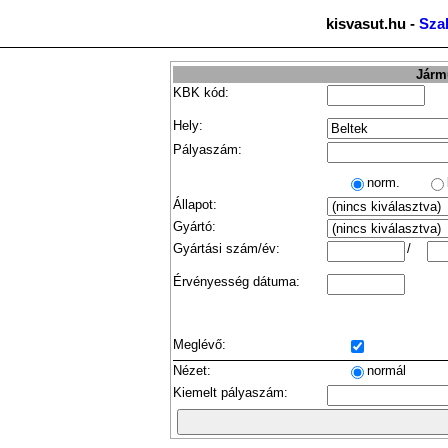
kisvasut.hu -
Sza
Jármű
KBK kód:
Hely:
Pályaszám:
norm.
Állapot:
Gyártó:
Gyártási szám/év:
/
Érvényesség dátuma:
Meglévő:
Nézet:
normál
Kiemelt pályaszám: