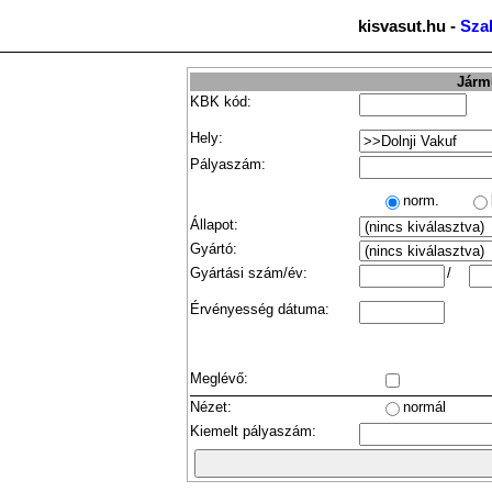
kisvasut.hu -
Sza
Jármű
KBK kód:
Hely:
Pályaszám:
norm.
Állapot:
Gyártó:
Gyártási szám/év:
/
Érvényesség dátuma:
Meglévő:
Nézet:
normál
Kiemelt pályaszám: