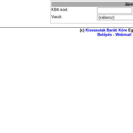
Járm
KBK-kód:
Vasút:
(c)
Kisvasutak Baráti Köre
Eg
Belépés
-
Webmail