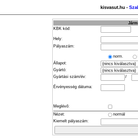
kisvasut.hu -
Sza
Jármű
KBK kód:
Hely:
Pályaszám:
norm.
Állapot:
Gyártó:
Gyártási szám/év:
/
Érvényesség dátuma:
Meglévő:
Nézet:
normál
Kiemelt pályaszám: