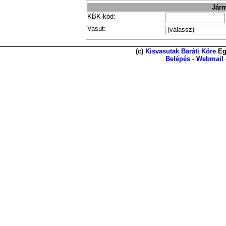
Járm
KBK-kód:
Vasút:
(c)
Kisvasutak Baráti Köre
Eg
Belépés
-
Webmail