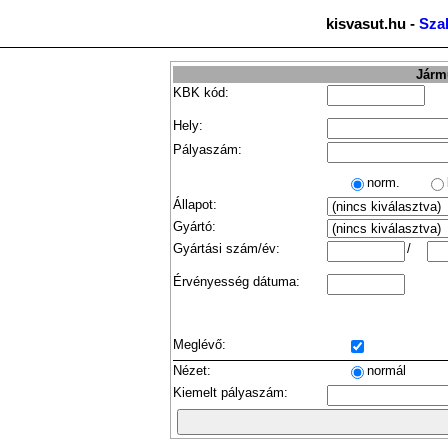
kisvasut.hu -
Sza
Jármű
KBK kód:
Hely:
Pályaszám:
norm.
Állapot:
Gyártó:
Gyártási szám/év:
/
Érvényesség dátuma:
Meglévő:
Nézet:
normál
Kiemelt pályaszám: