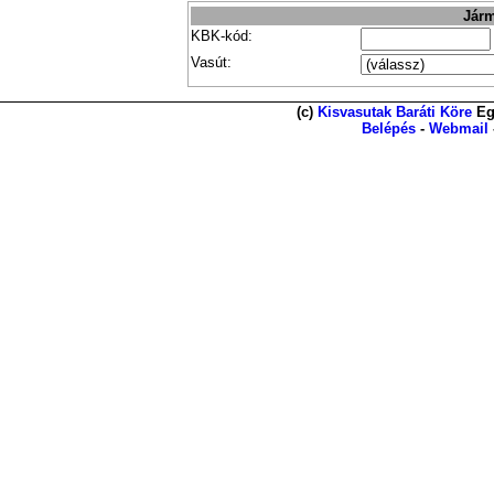
Járm
KBK-kód:
Vasút:
(c)
Kisvasutak Baráti Köre
Eg
Belépés
-
Webmail