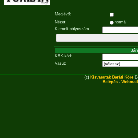
Meglévő:
Nézet:
normál
Kiemelt pályaszám:
Jár
KBK-kód:
Vasút:
(c)
Kisvasutak Baráti Köre
Eg
Belépés
-
Webmail