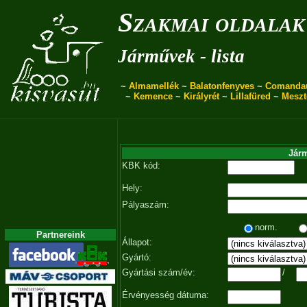
Szakmai oldalak
Járművek - lista
~
Almamellék
~
Balatonfenyves
~
Comanda
~
Kemence
~
Királyrét
~
Lillafüred
~
Meszt
Járm
KBK kód:
Hely:
Pályaszám:
norm.
Partnereink
Állapot:
Gyártó:
Gyártási szám/év:
/
Érvényesség dátuma: