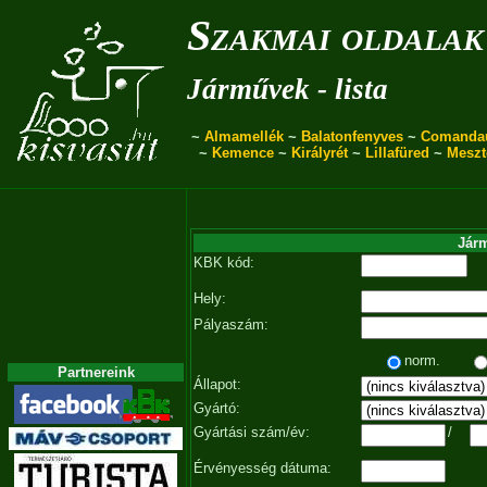
Szakmai oldalak
Járművek - lista
~
Almamellék
~
Balatonfenyves
~
Comanda
~
Kemence
~
Királyrét
~
Lillafüred
~
Meszt
Járm
KBK kód:
Hely:
Pályaszám:
norm.
Partnereink
Állapot:
Gyártó:
Gyártási szám/év:
/
Érvényesség dátuma: