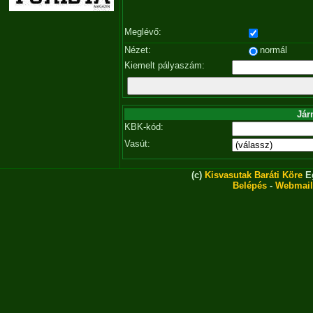
Meglévő:
Nézet:
normál
Kiemelt pályaszám:
Jár
KBK-kód:
Vasút:
(c)
Kisvasutak Baráti Köre
Eg
Belépés
-
Webmail