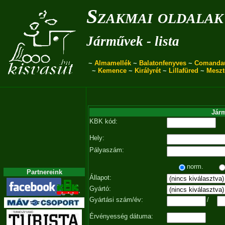
Szakmai oldalak
Járművek - lista
~
Almamellék
~
Balatonfenyves
~
Comanda
~
Kemence
~
Királyrét
~
Lillafüred
~
Meszt
Járm
KBK kód:
Hely:
Pályaszám:
norm.
Partnereink
Állapot:
Gyártó:
Gyártási szám/év:
/
Érvényesség dátuma: