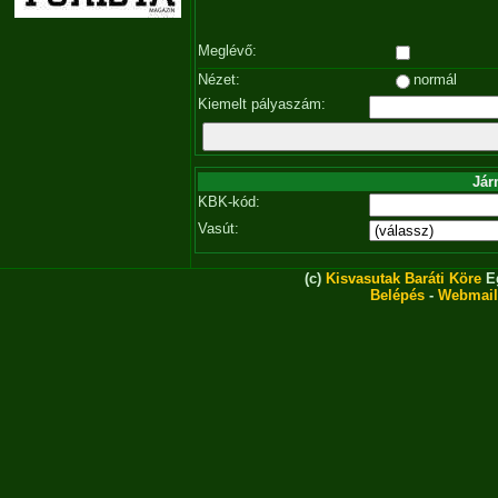
Meglévő:
Nézet:
normál
Kiemelt pályaszám:
Jár
KBK-kód:
Vasút:
(c)
Kisvasutak Baráti Köre
Eg
Belépés
-
Webmail