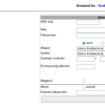
kisvasut.hu -
Sza
Jármű
KBK kód:
Hely:
Pályaszám:
norm.
Állapot:
Gyártó:
Gyártási szám/év:
/
Érvényesség dátuma:
Meglévő:
Nézet:
normál
Kiemelt pályaszám: