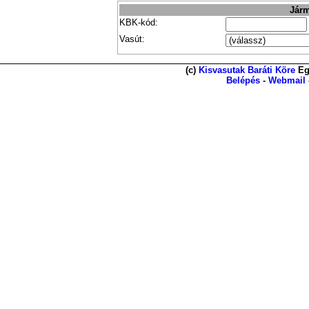
Járm
KBK-kód:
Vasút:
(c)
Kisvasutak Baráti Köre
Eg
Belépés
-
Webmail