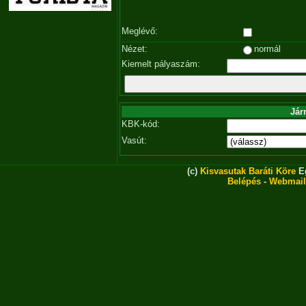
Meglévő:
Nézet:
normál
Kiemelt pályaszám:
Jár
KBK-kód:
Vasút:
(c)
Kisvasutak Baráti Köre
Eg
Belépés
-
Webmail