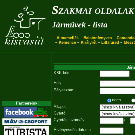
Szakmai oldalak
Járművek - lista
~
Almamellék
~
Balatonfenyves
~
Comanda
~
Kemence
~
Királyrét
~
Lillafüred
~
Meszt
Járm
KBK kód:
Hely:
Pályaszám:
norm.
Partnereink
Állapot:
Gyártó:
Gyártási szám/év:
/
Érvényesség dátuma: