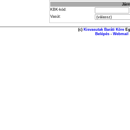
Járm
KBK-kód:
Vasút:
(c)
Kisvasutak Baráti Köre
Eg
Belépés
-
Webmail