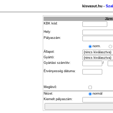
kisvasut.hu -
Sza
Jármű
KBK kód:
Hely:
Pályaszám:
norm.
Állapot:
Gyártó:
Gyártási szám/év:
/
Érvényesség dátuma:
Meglévő:
Nézet:
normál
Kiemelt pályaszám: