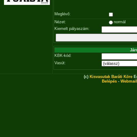
Meglévő:
Nézet:
normál
Kiemelt pályaszám:
Jár
KBK-kód:
Vasút:
(c)
Kisvasutak Baráti Köre
Eg
Belépés
-
Webmail