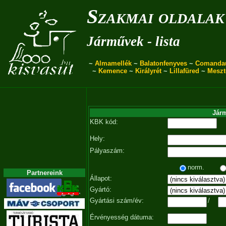
Szakmai oldalak
Járművek - lista
~
Almamellék
~
Balatonfenyves
~
Comanda
~
Kemence
~
Királyrét
~
Lillafüred
~
Meszt
Járm
KBK kód:
Hely:
Pályaszám:
norm.
Partnereink
Állapot:
Gyártó:
Gyártási szám/év:
/
Érvényesség dátuma: